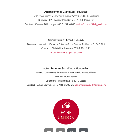
Action Femmes Grand Sud – Toulouse
Siège et courrier : 53 avenue Honoré-Serres – 31000 Toulouse
Bureaux : 125 avenue Jean-Rieux – 31500 Toulouse
Contact : Corinne Dillenseger – 06 51 31 48 83
actionfemmes31@gmail.com
Action Femmes Grand Sud – Albi
Bureaux et courrier : Espaces & Co – 62 rue Séré de Rivières – 81000 Albi
Contact : Christel Lachaume – 07 69 30 14 13
actionfemmes81@gmail.com
Action Femmes Grand Sud – Montpellier
Bureaux : Domaine de Maurin – Avenue du Montpellieret
34970 Maurin-Lattes
Courrier : 7 rue Rhoda – 34970 Lattes
Contact : Lylian Sauvebois – 07 81 96 07 26
actionfemmes34@gmail.com