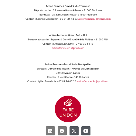
Action Femmes Grand Sud – Toulouse
Siège et courrier : 53 avenue Honoré-Serres – 31000 Toulouse
Bureaux : 125 avenue Jean-Rieux – 31500 Toulouse
Contact : Corinne Dillenseger – 06 51 31 48 83
actionfemmes31@gmail.com
Action Femmes Grand Sud – Albi
Bureaux et courrier : Espaces & Co – 62 rue Séré de Rivières – 81000 Albi
Contact : Christel Lachaume – 07 69 30 14 13
actionfemmes81@gmail.com
Action Femmes Grand Sud – Montpellier
Bureaux : Domaine de Maurin – Avenue du Montpellieret
34970 Maurin-Lattes
Courrier : 7 rue Rhoda – 34970 Lattes
Contact : Lylian Sauvebois – 07 81 96 07 26
actionfemmes34@gmail.com