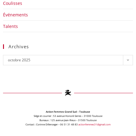
Coulisses
Événements
Talents
Archives
octobre 2025
Action Femmes Grand Sud – Toulouse
Siège et courrier : 53 avenue Honoré-Serres – 31000 Toulouse
Bureaux : 125 avenue Jean-Rieux – 31500 Toulouse
Contact : Corinne Dillenseger – 06 51 31 48 83
actionfemmes31@gmail.com