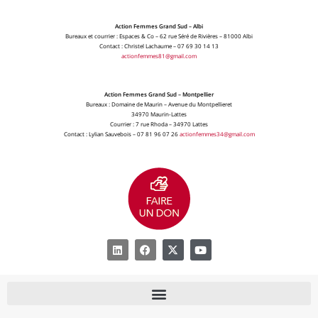
Action Femmes Grand Sud – Albi
Bureaux et courrier : Espaces & Co – 62 rue Séré de Rivières – 81000 Albi
Contact : Christel Lachaume – 07 69 30 14 13
actionfemmes81@gmail.com
Action Femmes Grand Sud – Montpellier
Bureaux : Domaine de Maurin – Avenue du Montpellieret
34970 Maurin-Lattes
Courrier : 7 rue Rhoda – 34970 Lattes
Contact : Lylian Sauvebois – 07 81 96 07 26
actionfemmes34@gmail.com