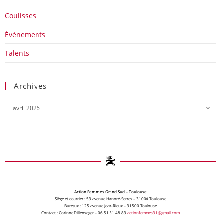
Coulisses
Événements
Talents
Archives
avril 2026
Action Femmes Grand Sud – Toulouse
Siège et courrier : 53 avenue Honoré-Serres – 31000 Toulouse
Bureaux : 125 avenue Jean-Rieux – 31500 Toulouse
Contact : Corinne Dillenseger – 06 51 31 48 83
actionfemmes31@gmail.com