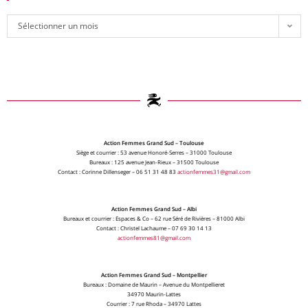
Sélectionner un mois
Action Femmes Grand Sud – Toulouse
Siège et courrier : 53 avenue Honoré-Serres – 31000 Toulouse
Bureaux : 125 avenue Jean-Rieux – 31500 Toulouse
Contact : Corinne Dillenseger – 06 51 31 48 83
actionfemmes31@gmail.com
Action Femmes Grand Sud – Albi
Bureaux et courrier : Espaces & Co – 62 rue Séré de Rivières – 81000 Albi
Contact : Christel Lachaume – 07 69 30 14 13
actionfemmes81@gmail.com
Action Femmes Grand Sud – Montpellier
Bureaux : Domaine de Maurin – Avenue du Montpellieret
34970 Maurin-Lattes
Courrier : 7 rue Rhoda – 34970 Lattes