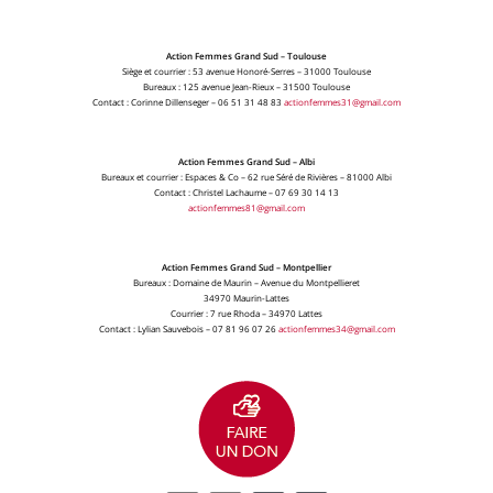
Action Femmes Grand Sud – Toulouse
Siège et courrier : 53 avenue Honoré-Serres – 31000 Toulouse
Bureaux : 125 avenue Jean-Rieux – 31500 Toulouse
Contact : Corinne Dillenseger – 06 51 31 48 83
actionfemmes31@gmail.com
Action Femmes Grand Sud – Albi
Bureaux et courrier : Espaces & Co – 62 rue Séré de Rivières – 81000 Albi
Contact : Christel Lachaume – 07 69 30 14 13
actionfemmes81@gmail.com
Action Femmes Grand Sud – Montpellier
Bureaux : Domaine de Maurin – Avenue du Montpellieret
34970 Maurin-Lattes
Courrier : 7 rue Rhoda – 34970 Lattes
Contact : Lylian Sauvebois – 07 81 96 07 26
actionfemmes34@gmail.com