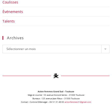
Coulisses
Événements
Talents
Archives
Sélectionner un mois
Action Femmes Grand Sud – Toulouse
Siège et courrier : 53 avenue Honoré-Serres – 31000 Toulouse
Bureaux : 125 avenue Jean-Rieux – 31500 Toulouse
Contact : Corinne Dillenseger – 06 51 31 48 83
actionfemmes31@gmail.com