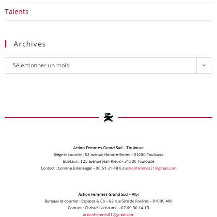
Talents
Archives
Sélectionner un mois
Action Femmes Grand Sud – Toulouse
Siège et courrier : 53 avenue Honoré-Serres – 31000 Toulouse
Bureaux : 125 avenue Jean-Rieux – 31500 Toulouse
Contact : Corinne Dillenseger – 06 51 31 48 83
actionfemmes31@gmail.com
Action Femmes Grand Sud – Albi
Bureaux et courrier : Espaces & Co – 62 rue Séré de Rivières – 81000 Albi
Contact : Christel Lachaume – 07 69 30 14 13
actionfemmes81@gmail.com