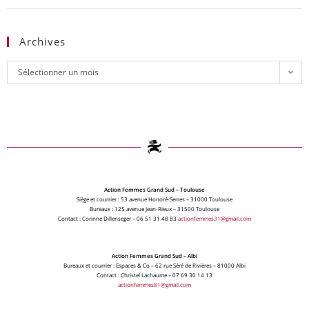
Archives
Sélectionner un mois
Action Femmes Grand Sud – Toulouse
Siège et courrier : 53 avenue Honoré-Serres – 31000 Toulouse
Bureaux : 125 avenue Jean-Rieux – 31500 Toulouse
Contact : Corinne Dillenseger – 06 51 31 48 83
actionfemmes31@gmail.com
Action Femmes Grand Sud – Albi
Bureaux et courrier : Espaces & Co – 62 rue Séré de Rivières – 81000 Albi
Contact : Christel Lachaume – 07 69 30 14 13
actionfemmes81@gmail.com