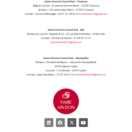
Action Femmes Grand Sud – Toulouse
Siège et courrier : 53 avenue Honoré-Serres – 31000 Toulouse
Bureaux : 125 avenue Jean-Rieux – 31500 Toulouse
Contact : Corinne Dillenseger – 06 51 31 48 83
actionfemmes31@gmail.com
Action Femmes Grand Sud – Albi
Bureaux et courrier : Espaces & Co – 62 rue Séré de Rivières – 81000 Albi
Contact : Christel Lachaume – 07 69 30 14 13
actionfemmes81@gmail.com
Action Femmes Grand Sud – Montpellier
Bureaux : Domaine de Maurin – Avenue du Montpellieret
34970 Maurin-Lattes
Courrier : 7 rue Rhoda – 34970 Lattes
Contact : Lylian Sauvebois – 07 81 96 07 26
actionfemmes34@gmail.com