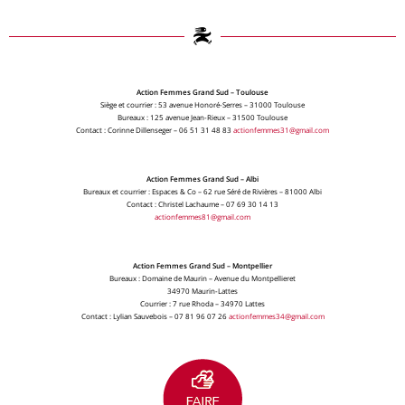
Action Femmes Grand Sud – Toulouse
Siège et courrier : 53 avenue Honoré-Serres – 31000 Toulouse
Bureaux : 125 avenue Jean-Rieux – 31500 Toulouse
Contact : Corinne Dillenseger – 06 51 31 48 83
actionfemmes31@gmail.com
Action Femmes Grand Sud – Albi
Bureaux et courrier : Espaces & Co – 62 rue Séré de Rivières – 81000 Albi
Contact : Christel Lachaume – 07 69 30 14 13
actionfemmes81@gmail.com
Action Femmes Grand Sud – Montpellier
Bureaux : Domaine de Maurin – Avenue du Montpellieret
34970 Maurin-Lattes
Courrier : 7 rue Rhoda – 34970 Lattes
Contact : Lylian Sauvebois – 07 81 96 07 26
actionfemmes34@gmail.com