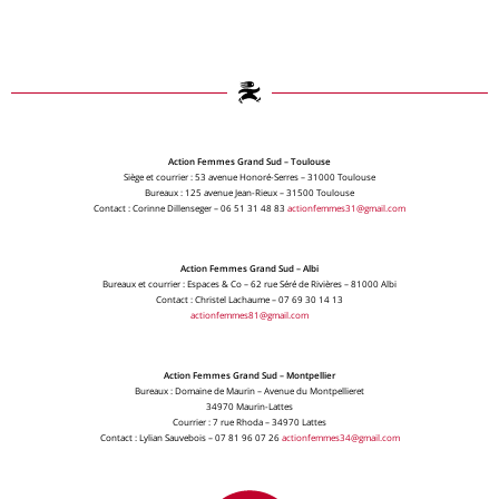
Action Femmes Grand Sud – Toulouse
Siège et courrier : 53 avenue Honoré-Serres – 31000 Toulouse
Bureaux : 125 avenue Jean-Rieux – 31500 Toulouse
Contact : Corinne Dillenseger – 06 51 31 48 83
actionfemmes31@gmail.com
Action Femmes Grand Sud – Albi
Bureaux et courrier : Espaces & Co – 62 rue Séré de Rivières – 81000 Albi
Contact : Christel Lachaume – 07 69 30 14 13
actionfemmes81@gmail.com
Action Femmes Grand Sud – Montpellier
Bureaux : Domaine de Maurin – Avenue du Montpellieret
34970 Maurin-Lattes
Courrier : 7 rue Rhoda – 34970 Lattes
Contact : Lylian Sauvebois – 07 81 96 07 26
actionfemmes34@gmail.com