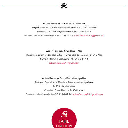
Action Femmes Grand Sud – Toulouse
Siège et courrier : 53 avenue Honoré-Serres – 31000 Toulouse
Bureaux : 125 avenue Jean-Rieux – 31500 Toulouse
Contact : Corinne Dillenseger – 06 51 31 48 83
actionfemmes31@gmail.com
Action Femmes Grand Sud – Albi
Bureaux et courrier : Espaces & Co – 62 rue Séré de Rivières – 81000 Albi
Contact : Christel Lachaume – 07 69 30 14 13
actionfemmes81@gmail.com
Action Femmes Grand Sud – Montpellier
Bureaux : Domaine de Maurin – Avenue du Montpellieret
34970 Maurin-Lattes
Courrier : 7 rue Rhoda – 34970 Lattes
Contact : Lylian Sauvebois – 07 81 96 07 26
actionfemmes34@gmail.com