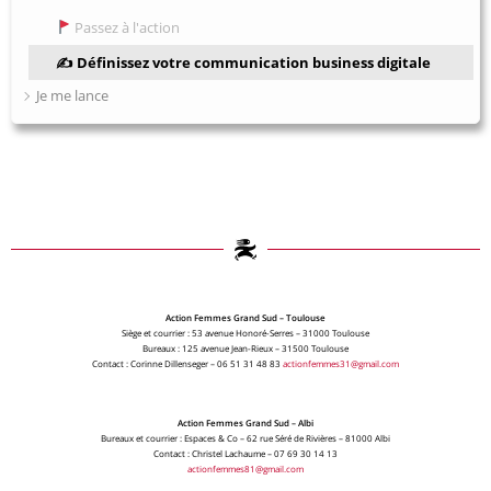
Passez à l'action
✍️ Définissez votre communication business digitale
Je me lance
Action Femmes Grand Sud – Toulouse
Siège et courrier : 53 avenue Honoré-Serres – 31000 Toulouse
Bureaux : 125 avenue Jean-Rieux – 31500 Toulouse
Contact : Corinne Dillenseger – 06 51 31 48 83
actionfemmes31@gmail.com
Action Femmes Grand Sud – Albi
Bureaux et courrier : Espaces & Co – 62 rue Séré de Rivières – 81000 Albi
Contact : Christel Lachaume – 07 69 30 14 13
actionfemmes81@gmail.com