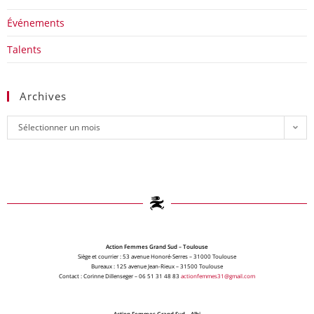
Événements
Talents
Archives
Sélectionner un mois
Action Femmes Grand Sud – Toulouse
Siège et courrier : 53 avenue Honoré-Serres – 31000 Toulouse
Bureaux : 125 avenue Jean-Rieux – 31500 Toulouse
Contact : Corinne Dillenseger – 06 51 31 48 83
actionfemmes31@gmail.com
Action Femmes Grand Sud – Albi